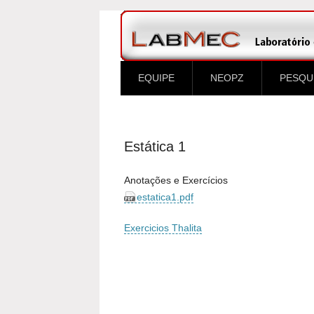
EQUIPE
NEOPZ
PESQU
Estática 1
Anotações e Exercícios
estatica1.pdf
Exercicios Thalita